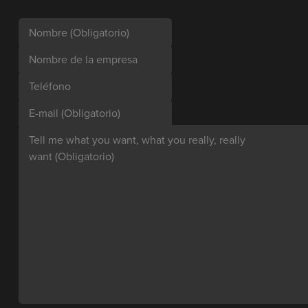
Nombre
(Obligatorio)
Nombre de la empresa
Teléfono
E-mail
(Obligatorio)
Tell me what you want, what you really, really
want
(Obligatorio)