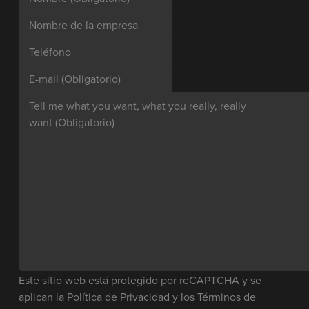
Nombre de la empresa
Teléfono
E-mail
(Obligatorio)
Tell me what you want, what you really, really
want
(Obligatorio)
Este sitio web está protegido por reCAPTCHA y se
aplican la
Política de Privacidad
y los
Términos de