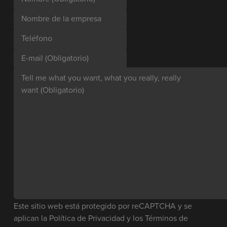
Nombre de la empresa
Teléfono
E-mail
(Obligatorio)
Tell me what you want, what you really, really
want
(Obligatorio)
Este sitio web está protegido por reCAPTCHA y se
aplican la
Política de Privacidad
y los
Términos de