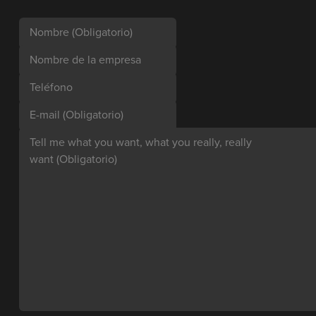
Nombre
(Obligatorio)
Nombre de la empresa
Teléfono
E-mail
(Obligatorio)
Tell me what you want, what you really, really
want
(Obligatorio)