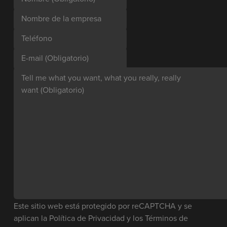
Nombre de la empresa
Teléfono
E-mail
(Obligatorio)
Tell me what you want, what you really, really
want
(Obligatorio)
Este sitio web está protegido por reCAPTCHA y se
aplican la
Política de Privacidad
y los
Términos de