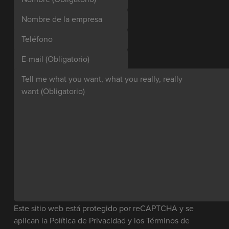
Nombre de la empresa
Teléfono
E-mail
(Obligatorio)
Tell me what you want, what you really, really
want
(Obligatorio)
Este sitio web está protegido por reCAPTCHA y se
aplican la
Política de Privacidad
y los
Términos de