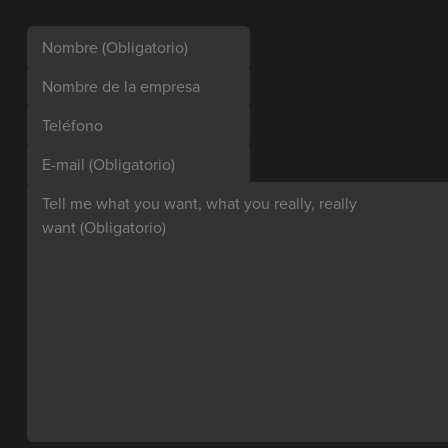
Nombre
(Obligatorio)
Nombre de la empresa
Teléfono
E-mail
(Obligatorio)
Tell me what you want, what you really, really
want
(Obligatorio)