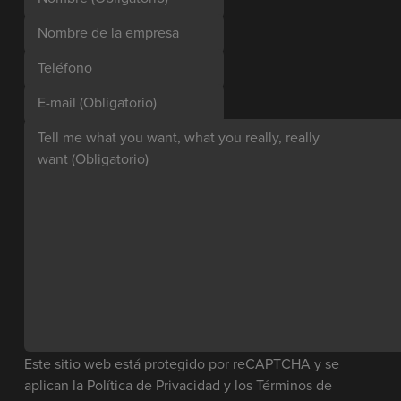
Nombre de la empresa
Teléfono
E-mail
(Obligatorio)
Tell me what you want, what you really, really
want
(Obligatorio)
Este sitio web está protegido por reCAPTCHA y se
aplican la
Política de Privacidad
y los
Términos de