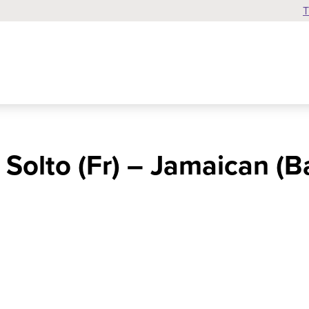
T
 Solto (Fr) – Jamaican (