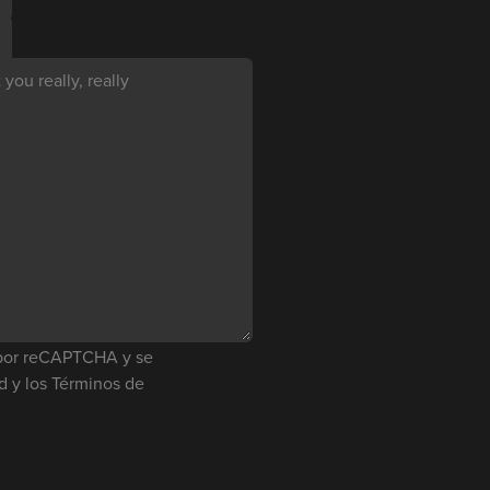
you really, really
o por reCAPTCHA y se
ad
y los
Términos de