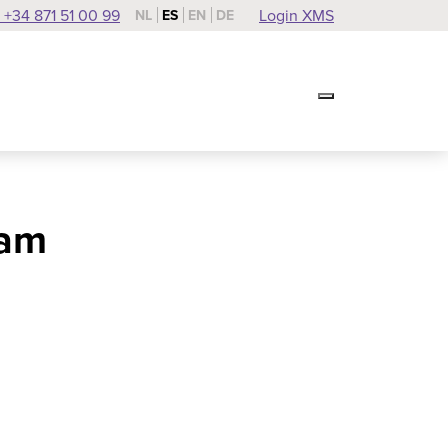
 +34 871 51 00 99
Login XMS
NL
ES
EN
DE
Bam