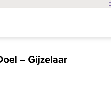
T
oel – Gijzelaar