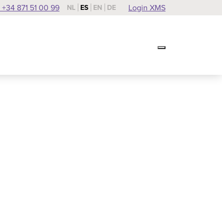
 +34 871 51 00 99
Login XMS
NL
ES
EN
DE