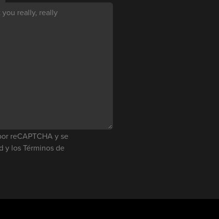
you really, really
o por reCAPTCHA y se
ad
y los
Términos de