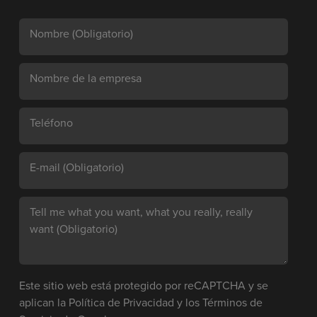
Nombre
(Obligatorio)
Nombre de la empresa
Teléfono
E-mail
(Obligatorio)
Tell me what you want, what you really, really
want
(Obligatorio)
Este sitio web está protegido por reCAPTCHA y se
aplican la
Política de Privacidad
y los
Términos de