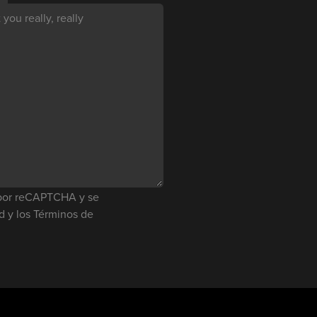
you really, really
o por reCAPTCHA y se
ad
y los
Términos de