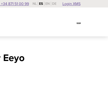
 +34 871 51 00 99
Login XMS
NL
ES
EN
DE
y Eeyo