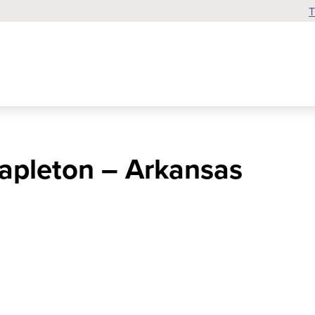
T
tapleton – Arkansas