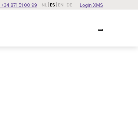
 +34 871 51 00 99
Login XMS
NL
ES
EN
DE