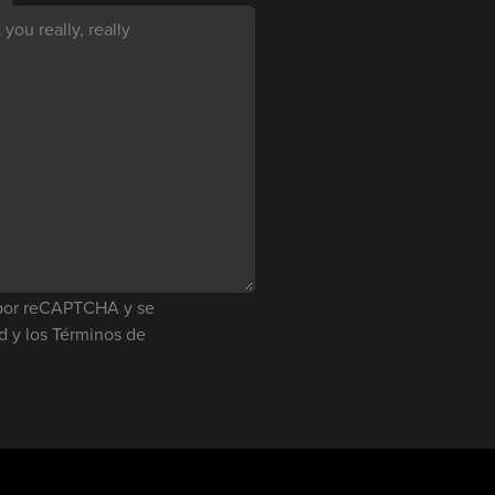
you really, really
o por reCAPTCHA y se
ad
y los
Términos de