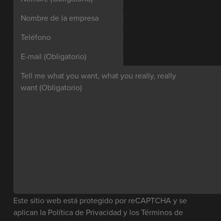
Nombre de la empresa
Teléfono
E-mail
(Obligatorio)
Tell me what you want, what you really, really
want
(Obligatorio)
Este sitio web está protegido por reCAPTCHA y se
aplican la
Política de Privacidad
y los
Términos de