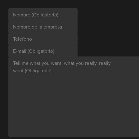
Nombre
(Obligatorio)
Nombre de la empresa
Teléfono
E-mail
(Obligatorio)
Tell me what you want, what you really, really
want
(Obligatorio)