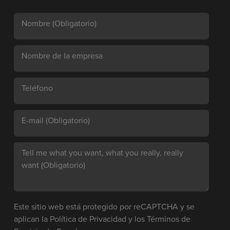
Nombre
(Obligatorio)
Nombre de la empresa
Teléfono
E-mail
(Obligatorio)
Tell me what you want, what you really, really
want
(Obligatorio)
Este sitio web está protegido por reCAPTCHA y se
aplican la
Política de Privacidad
y los
Términos de