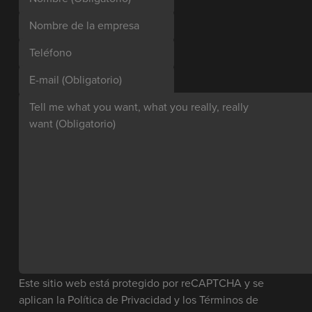
Nombre de la empresa
Teléfono
E-mail
(Obligatorio)
Tell me what you want, what you really, really
want
(Obligatorio)
Este sitio web está protegido por reCAPTCHA y se
aplican la
Política de Privacidad
y los
Términos de