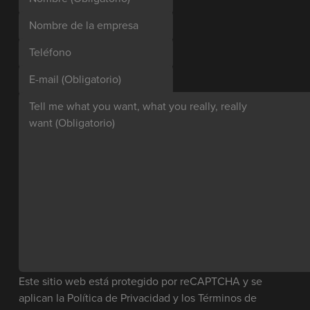
Nombre de la empresa
Teléfono
E-mail
(Obligatorio)
Tell me what you want, what you really, really
want
(Obligatorio)
Este sitio web está protegido por reCAPTCHA y se
aplican la
Política de Privacidad
y los
Términos de