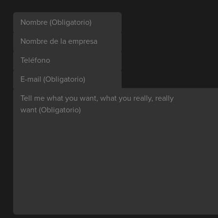
Nombre
(Obligatorio)
Nombre de la empresa
Teléfono
E-mail
(Obligatorio)
Tell me what you want, what you really, really
want
(Obligatorio)