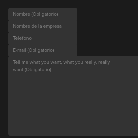
Nombre
(Obligatorio)
Nombre de la empresa
Teléfono
E-mail
(Obligatorio)
Tell me what you want, what you really, really
want
(Obligatorio)