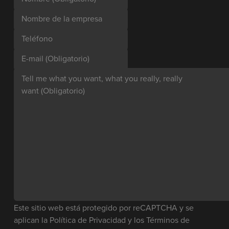
Nombre de la empresa
Teléfono
E-mail
(Obligatorio)
Tell me what you want, what you really, really
want
(Obligatorio)
Este sitio web está protegido por reCAPTCHA y se
aplican la
Política de Privacidad
y los
Términos de