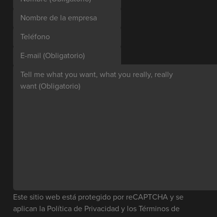
Nombre de la empresa
Teléfono
E-mail
(Obligatorio)
Tell me what you want, what you really, really
want
(Obligatorio)
Este sitio web está protegido por reCAPTCHA y se
aplican la
Política de Privacidad
y los
Términos de